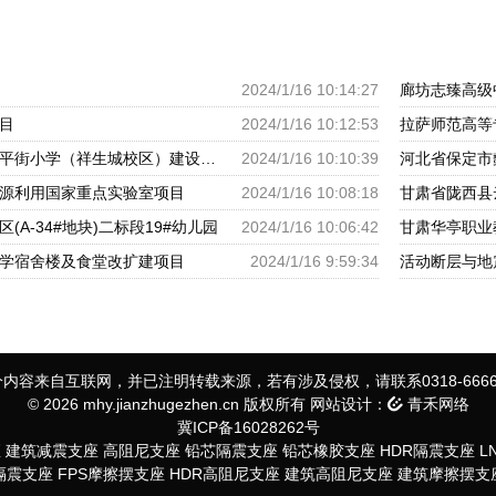
2024/1/16 10:14:27
廊坊志臻高级
目
2024/1/16 10:12:53
拉萨师范高等
呼和浩特市回民区太平街小学（祥生城校区）建设项目
2024/1/16 10:10:39
河北省保定市
源利用国家重点实验室项目
2024/1/16 10:08:18
甘肃省陇西县
(A-34#地块)二标段19#幼儿园
2024/1/16 10:06:42
甘肃华亭职业
学宿舍楼及食堂改扩建项目
2024/1/16 9:59:34
活动断层与地
内容来自互联网，并已注明转载来源，若有涉及侵权，请联系0318-6666
© 2026 mhy.jianzhugezhen.cn 版权所有 网站设计：
青禾网络
冀ICP备16028262号
座
建筑减震支座
高阻尼支座
铅芯隔震支座
铅芯橡胶支座
HDR隔震支座
L
S隔震支座
FPS摩擦摆支座
HDR高阻尼支座
建筑高阻尼支座
建筑摩擦摆支