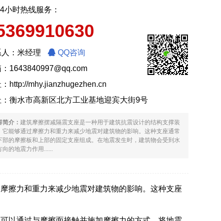
24小时热线服务：
5369910630
系人：米经理
QQ咨询
：1643840997@qq.com
址：
http://mhy.jianzhugezhen.cn
址：衡水市高新区北方工业基地迎宾大街9号
容简介：
建筑摩擦摆减隔震支座是一种用于建筑抗震设计的结构支撑装
，它能够通过摩擦力和重力来减少地震对建筑物的影响。这种支座通常
下部的摩擦板和上部的固定支座组成。在地震发生时，建筑物会受到水
向的地震力作用......
过摩擦力和重力来减少地震对建筑物的影响。这种支座
板可以通过与摩擦面接触并施加摩擦力的方式，将地震