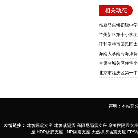
相关动态
临夏马集镇初级中学
兰州新区第十小学项
海南大学南海海洋资
甘肃省城关区住宅小区
北京市延庆区第一中
声明：本站部分
友情链接：
建筑隔震支座
建筑减隔震
高阻尼隔震支座
摩擦摆隔震支
座
HDR橡胶支座
LNR隔震支座
天然橡胶隔震支座
FP