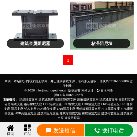
建筑金属阻尼器
粘滞阻尼墙
1
声明：本站部分内容来自互联网，并已注明转载来源，若有涉及侵权，请联系0318-6666807进
行删除！
© 2026 mhy.jianzhugezhen.cn 版权所有 网站设计：
青禾网络
冀ICP备16028262号
友情链接：
建筑隔震支座
建筑减隔震
高阻尼隔震支座
摩擦摆隔震支座
建筑减震支座
高阻尼支座
铅芯隔震支座
铅芯橡胶支座
HDR隔震支座
LNR橡胶支座
LRB隔震支座
LRB铅芯支座
LRB橡胶
支座
隔震支座
铅芯支座
HDR橡胶支座
LNR隔震支座
天然橡胶隔震支座
FPS隔震支座
FPS摩擦
摆支座
HDR高阻尼支座
建筑高阻尼支座
建筑摩擦摆支座
橡胶隔震支座
建筑铅芯支座
建筑橡胶
支座
建筑阻尼器
发送短信
拨打电话
首页
产品