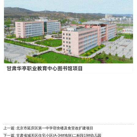
上一篇: 北京市延庆区第一中学宿舍楼及食堂改扩建项目
下一篇: 甘肃省城关区住宅小区(A-34#地块)二标段19#幼儿园